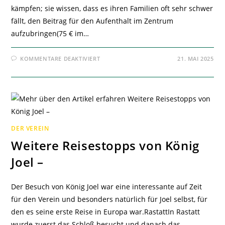
kämpfen; sie wissen, dass es ihren Familien oft sehr schwer
fällt, den Beitrag für den Aufenthalt im Zentrum
aufzubringen(75 € im…
FÜR
KOMMENTARE DEAKTIVIERT
21. MAI 2025
RÜCKBLICK
TOGOREISE
APRIL
2025
+
MITGLIEDERVERSAMMLUNG
–
DER VEREIN
Weitere Reisestopps von König
Joel –
Der Besuch von König Joel war eine interessante auf Zeit
für den Verein und besonders natürlich für Joel selbst, für
den es seine erste Reise in Europa war.RastattIn Rastatt
wurde zuerst das Schloß besucht und danach das