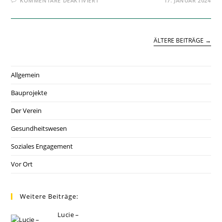
KOMMENTARE DEAKTIVIERT
17. JANUAR 2024
INFORMATION
ZU
SPENDENBESCHEINIGUNGEN
–
ÄLTERE BEITRÄGE
→
Allgemein
Bauprojekte
Der Verein
Gesundheitswesen
Soziales Engagement
Vor Ort
Weitere Beiträge:
Lucie –