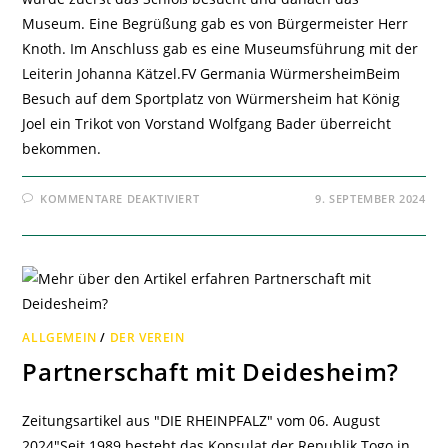
Museum. Eine Begrüßung gab es von Bürgermeister Herr
Knoth. Im Anschluss gab es eine Museumsführung mit der
Leiterin Johanna Kätzel.FV Germania WürmersheimBeim
Besuch auf dem Sportplatz von Würmersheim hat König
Joel ein Trikot von Vorstand Wolfgang Bader überreicht
bekommen.
FÜR
KOMMENTARE DEAKTIVIERT
9. SEPTEMBER 2024
WEITERE
REISESTOPPS
VON
KÖNIG
JOEL
–
ALLGEMEIN
/
DER VEREIN
Partnerschaft mit Deidesheim?
Zeitungsartikel aus "DIE RHEINPFALZ" vom 06. August
2024"Seit 1989 besteht das Konsulat der Republik Togo in