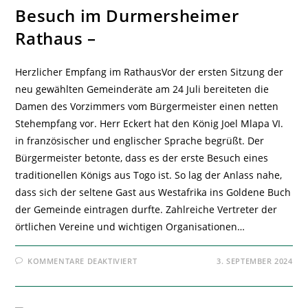
Besuch im Durmersheimer
Rathaus –
Herzlicher Empfang im RathausVor der ersten Sitzung der
neu gewählten Gemeinderäte am 24 Juli bereiteten die
Damen des Vorzimmers vom Bürgermeister einen netten
Stehempfang vor. Herr Eckert hat den König Joel Mlapa VI.
in französischer und englischer Sprache begrüßt. Der
Bürgermeister betonte, dass es der erste Besuch eines
traditionellen Königs aus Togo ist. So lag der Anlass nahe,
dass sich der seltene Gast aus Westafrika ins Goldene Buch
der Gemeinde eintragen durfte. Zahlreiche Vertreter der
örtlichen Vereine und wichtigen Organisationen…
FÜR
KOMMENTARE DEAKTIVIERT
3. SEPTEMBER 2024
BESUCH
IM
DURMERSHEIMER
RATHAUS
–