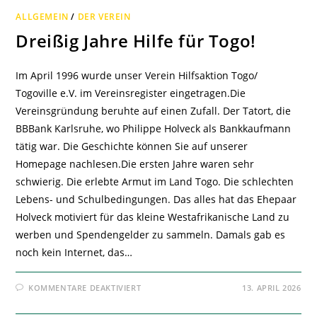
ALLGEMEIN
/
DER VEREIN
Dreißig Jahre Hilfe für Togo!
Im April 1996 wurde unser Verein Hilfsaktion Togo/
Togoville e.V. im Vereinsregister eingetragen.Die
Vereinsgründung beruhte auf einen Zufall. Der Tatort, die
BBBank Karlsruhe, wo Philippe Holveck als Bankkaufmann
tätig war. Die Geschichte können Sie auf unserer
Homepage nachlesen.Die ersten Jahre waren sehr
schwierig. Die erlebte Armut im Land Togo. Die schlechten
Lebens- und Schulbedingungen. Das alles hat das Ehepaar
Holveck motiviert für das kleine Westafrikanische Land zu
werben und Spendengelder zu sammeln. Damals gab es
noch kein Internet, das…
FÜR
KOMMENTARE DEAKTIVIERT
13. APRIL 2026
DREISSIG J
AHRE H
ILFE F