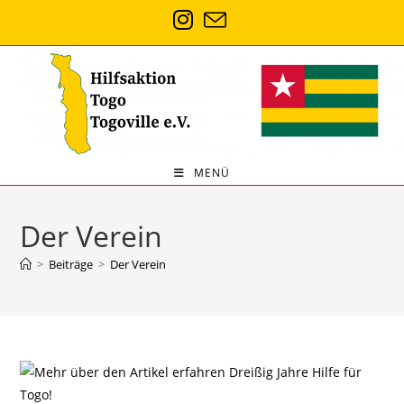
Zum
Inhalt
springen
MENÜ
Der Verein
>
Beiträge
>
Der Verein