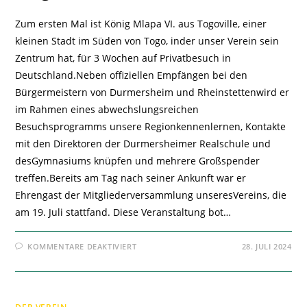
Zum ersten Mal ist König Mlapa VI. aus Togoville, einer
kleinen Stadt im Süden von Togo, inder unser Verein sein
Zentrum hat, für 3 Wochen auf Privatbesuch in
Deutschland.Neben offiziellen Empfängen bei den
Bürgermeistern von Durmersheim und Rheinstettenwird er
im Rahmen eines abwechslungsreichen
Besuchsprogramms unsere Regionkennenlernen, Kontakte
mit den Direktoren der Durmersheimer Realschule und
desGymnasiums knüpfen und mehrere Großspender
treffen.Bereits am Tag nach seiner Ankunft war er
Ehrengast der Mitgliederversammlung unseresVereins, die
am 19. Juli stattfand. Diese Veranstaltung bot…
FÜR
KOMMENTARE DEAKTIVIERT
28. JULI 2024
DER
TRADITIONELLE
KÖNIG
AUS
TOGO
IST