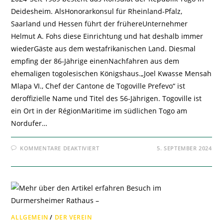
Deidesheim. AlsHonorarkonsul für Rheinland-Pfalz,
Saarland und Hessen führt der frühereUnternehmer
Helmut A. Fohs diese Einrichtung und hat deshalb immer
wiederGäste aus dem westafrikanischen Land. Diesmal
empfing der 86-Jährige einenNachfahren aus dem
ehemaligen togolesischen Königshaus.„Joel Kwasse Mensah
Mlapa VI., Chef der Cantone de Togoville Prefevo“ ist
deroffizielle Name und Titel des 56-Jährigen. Togoville ist
ein Ort in der RégionMaritime im südlichen Togo am
Nordufer…
FÜR
KOMMENTARE DEAKTIVIERT
5. SEPTEMBER 2024
PARTNERSCHAFT
MIT
DEIDESHEIM?
ALLGEMEIN
/
DER VEREIN