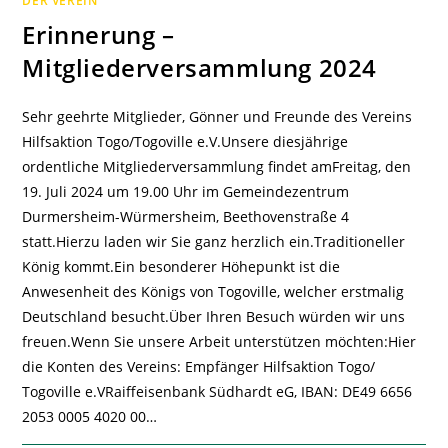
DER VEREIN
WOHLBEHALTEN
IN
Erinnerung –
DEUTSCHLAND
EINGETROFFEN
Mitgliederversammlung 2024
Sehr geehrte Mitglieder, Gönner und Freunde des Vereins
Hilfsaktion Togo/Togoville e.V.Unsere diesjährige
ordentliche Mitgliederversammlung findet amFreitag, den
19. Juli 2024 um 19.00 Uhr im Gemeindezentrum
Durmersheim-Würmersheim, Beethovenstraße 4
statt.Hierzu laden wir Sie ganz herzlich ein.Traditioneller
König kommt.Ein besonderer Höhepunkt ist die
Anwesenheit des Königs von Togoville, welcher erstmalig
Deutschland besucht.Über Ihren Besuch würden wir uns
freuen.Wenn Sie unsere Arbeit unterstützen möchten:Hier
die Konten des Vereins: Empfänger Hilfsaktion Togo/
Togoville e.VRaiffeisenbank Südhardt eG, IBAN: DE49 6656
2053 0005 4020 00…