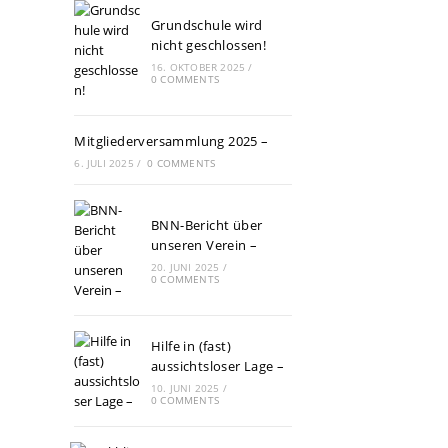
Grundschule wird
nicht geschlossen!
16. OKTOBER 2025
/
0 COMMENTS
Mitgliederversammlung 2025 –
6. JULI 2025
/
0 COMMENTS
BNN-Bericht über
unseren Verein –
20. JUNI 2025
/
0 COMMENTS
Hilfe in (fast)
aussichtsloser Lage –
10. JUNI 2025
/
0 COMMENTS