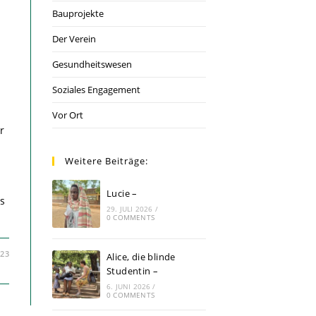
Bauprojekte
Der Verein
Gesundheitswesen
Soziales Engagement
Vor Ort
r
Weitere Beiträge:
m
Lucie –
us
29. JULI 2026
/
0 COMMENTS
023
Alice, die blinde
Studentin –
6. JUNI 2026
/
0 COMMENTS