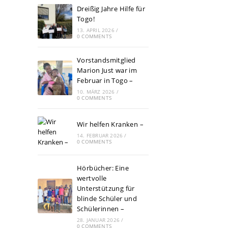
Dreißig Jahre Hilfe für
Togo!
13. APRIL 2026
/
0 COMMENTS
Vorstandsmitglied
Marion Just war im
Februar in Togo –
10. MÄRZ 2026
/
0 COMMENTS
Wir helfen Kranken –
14. FEBRUAR 2026
/
0 COMMENTS
Hörbücher: Eine
wertvolle
Unterstützung für
blinde Schüler und
Schülerinnen –
28. JANUAR 2026
/
0 COMMENTS