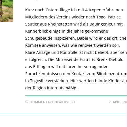
Kurz nach Ostern fliege ich mit 4 tropenerfahrenen
Mitgliedern des Vereins wieder nach Togo. Patrice
Sautier aus Rheinstetten wird als Bauingenieur mit
Kennerblick einige in die Jahre gekommene
Schulgebäude inspizieren. Dabei wird er das örtliche
Komiteé anweisen, was wie renoviert werden soll.
Klare Ansage und Kontrolle ist nicht beliebt, aber seh
erfolgreich. Die Mitreisende Frau Iris Brenk-Diebold
aus Ettlingen will mit ihren hervorragenden
Sprachkenntnissen den Kontakt zum Blindenzentru
in Togoville verstärken. Hier werden blinde Kinder a
der Region internatsmäßig…
FÜR
KOMMENTARE DEAKTIVIERT
7. APRIL 2
TOGOREISE
STEHT
BEVOR!
–