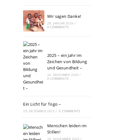
Wir sagen Danke!
28. JANUAR 2026
/
0 COMMENTS
2025 – ein Jahr im
Zeichen von Bildung
und Gesundheit –
24. DEZEMBER 2025
/
0 COMMENTS
Ein Licht für Togo –
20. DEZEMBER 2025
/
0 COMMENTS
Menschen leiden im
Stillen!
29. NOVEMBER 2025
/