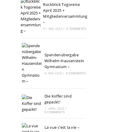
Rückblick Togoreise
April 2025 +
Mitgliederversammlung
–
21. MAI 2025
/
0 COMMENTS
Spendenübergabe
Wilhelm-Hausenstein
Gymnasium –
6. MAI 2025
/
0 COMMENTS
Die Koffer sind
gepackt!
1. APRIL 2025
/
0 COMMENTS
La vue c’est la vie –