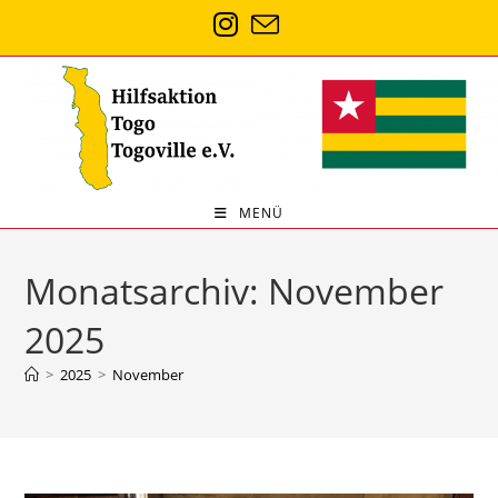
Zum
Inhalt
springen
MENÜ
Monatsarchiv: November
2025
>
2025
>
November