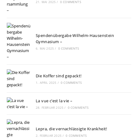
21. MAI 2025
/
0 COMMENTS
Spendenübergabe Wilhelm-Hausenstein
Gymnasium –
6. MAI 2025
/
0 COMMENTS
Die Koffer sind gepackt!
1. APRIL 2025
/
0 COMMENTS
La vue c’est la vie –
28. FEBRUAR 2025
/
0 COMMENTS
Lepra, die vernachlässigte Krankheit!
2. FEBRUAR 2025
/
0 COMMENTS