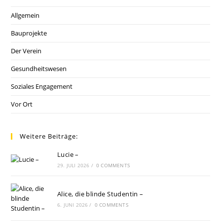
BEI
SICH
Allgemein
–
Bauprojekte
Der Verein
Gesundheitswesen
Soziales Engagement
Vor Ort
Weitere Beiträge:
Lucie –
29. JULI 2026
/
0 COMMENTS
Alice, die blinde Studentin –
6. JUNI 2026
/
0 COMMENTS