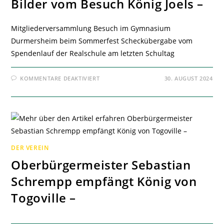
Bilder vom Besuch König Joels –
Mitgliederversammlung Besuch im Gymnasium
Durmersheim beim Sommerfest Scheckübergabe vom
Spendenlauf der Realschule am letzten Schultag
FÜR
KOMMENTARE DEAKTIVIERT
30. AUGUST 2024
BILDER
VOM
BESUCH
KÖNIG
JOELS
–
DER VEREIN
Oberbürgermeister Sebastian
Schrempp empfängt König von
Togoville –