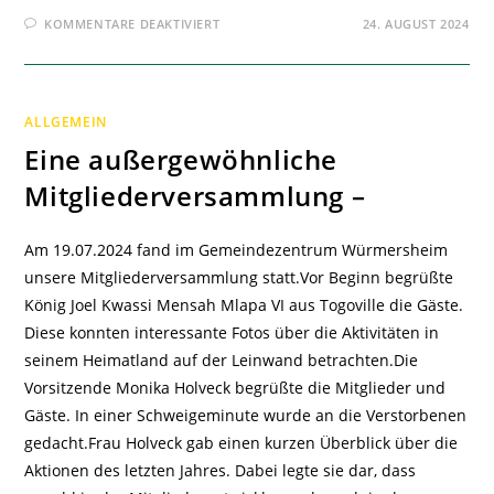
FÜR
KOMMENTARE DEAKTIVIERT
24. AUGUST 2024
OBERBÜRGERMEISTER
SEBASTIAN
SCHREMPP
EMPFÄNGT
KÖNIG
VON
ALLGEMEIN
TOGOVILLE
–
Eine außergewöhnliche
Mitgliederversammlung –
Am 19.07.2024 fand im Gemeindezentrum Würmersheim
unsere Mitgliederversammlung statt.Vor Beginn begrüßte
König Joel Kwassi Mensah Mlapa VI aus Togoville die Gäste.
Diese konnten interessante Fotos über die Aktivitäten in
seinem Heimatland auf der Leinwand betrachten.Die
Vorsitzende Monika Holveck begrüßte die Mitglieder und
Gäste. In einer Schweigeminute wurde an die Verstorbenen
gedacht.Frau Holveck gab einen kurzen Überblick über die
Aktionen des letzten Jahres. Dabei legte sie dar, dass