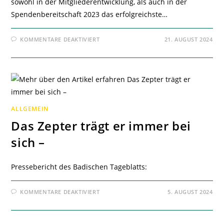
sowohl in der Mitgliederentwicklung, als auch in der
Spendenbereitschaft 2023 das erfolgreichste…
FÜR
KOMMENTARE DEAKTIVIERT
21. AUGUST 2024
EINE
AUSSERGEWÖHNLICHE M
ITGLIEDERVERSAMMLUNG –
ALLGEMEIN
Das Zepter trägt er immer bei
sich –
Pressebericht des Badischen Tageblatts:
FÜR
KOMMENTARE DEAKTIVIERT
5. AUGUST 2024
DAS
ZEPTER
TRÄGT
ER
IMMER