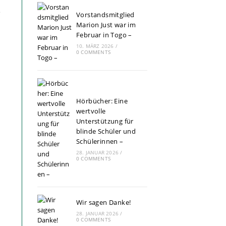
e
Vorstandsmitglied
Marion Just war im
Februar in Togo –
10. MÄRZ 2026
/
0 COMMENTS
Hörbücher: Eine
wertvolle
Unterstützung für
blinde Schüler und
Schülerinnen –
28. JANUAR 2026
/
0 COMMENTS
Wir sagen Danke!
28. JANUAR 2026
/
0 COMMENTS