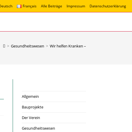
Deutsch
Français
Alle Beiträge
Impressum
Datenschutzerklärung
>
Gesundheitswesen
>
Wir helfen Kranken –
Allgemein
Bauprojekte
Der Verein
Gesundheitswesen