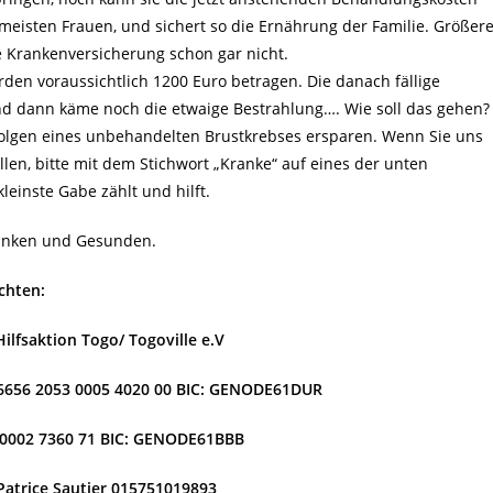
e meisten Frauen, und sichert so die Ernährung der Familie. Größer
ne Krankenversicherung schon gar nicht.
den voraussichtlich 1200 Euro betragen. Die danach fällige
und dann käme noch die etwaige Bestrahlung…. Wie soll das gehen?
 Folgen eines unbehandelten Brustkrebses ersparen. Wenn Sie uns
len, bitte mit dem Stichwort „Kranke“ auf eines der unten
einste Gabe zählt und hilft.
ranken und Gesunden.
chten:
ilfsaktion Togo/ Togoville e.V
 6656 2053 0005 4020 00 BIC: GENODE61DUR
 0002 7360 71 BIC: GENODE61BBB
Patrice Sautier 015751019893