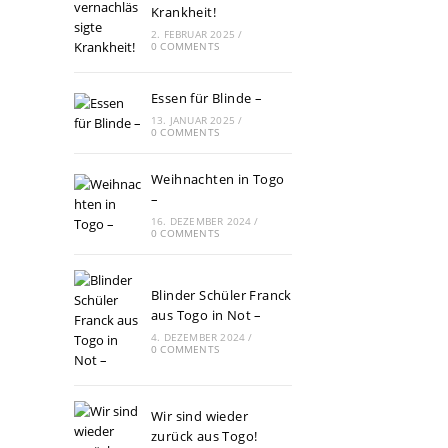
Krankheit!
2. FEBRUAR 2025
/
0 COMMENTS
Essen für Blinde –
13. JANUAR 2025
/
0 COMMENTS
Weihnachten in Togo
–
16. DEZEMBER 2024
/
0 COMMENTS
Blinder Schüler Franck
aus Togo in Not –
4. DEZEMBER 2024
/
0 COMMENTS
Wir sind wieder
zurück aus Togo!