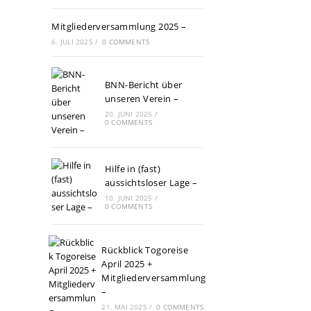
Mitgliederversammlung 2025 –
6. JULI 2025
/
0 COMMENTS
BNN-Bericht über
unseren Verein –
20. JUNI 2025
/
0 COMMENTS
Hilfe in (fast)
aussichtsloser Lage –
10. JUNI 2025
/
0 COMMENTS
Rückblick Togoreise
April 2025 +
Mitgliederversammlung
–
21. MAI 2025
/
0 COMMENTS