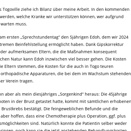
 Togoville ziehe ich Bilanz über meine Arbeit. In den kommenden
rden, welche Kranke wir unterstützen können, wer aufgrund
h warten muss.
 am ersten „Sprechstundentag“ den 5jährigen Edoh, dem wir 2024
tremen Beinfehlstellung ermöglicht haben. Dank Gipskorrektur
k der aufmerksamen Eltern, die die Maßnahmen konsequent
chen Natur kann Edoh inzwischen viel besser gehen. Die Kosten
e Eltern stemmen, die Kosten für die auch in Togo teuren
e orthopädische Apparaturen, die bei dem im Wachstum stehenden
er Verein tragen.
ann aber als mein diesjähriges „Sorgenkind“ heraus: Die 45jährige
Knoten in der Brust getastet hatte, kommt mit sämtlichen erhobene
e Brustkrebs bestätigt. Die feingeweblichen Befunde und die
ber hoffen, dass eine Chemotherapie plus Operation, ggf. plus
möglichkeiten sind. Natürlich konnte die Patientin selber weder
fbringen, noch kann sie die jetzt anstehenden Behandlungskosten