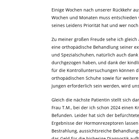
Einige Wochen nach unserer Rückkehr aus
Wochen und Monaten muss entschieden we
seines Leidens Priorität hat und wer noc
Zu meiner großen Freude sehe ich gleich
eine orthopädische Behandlung seiner ex
und Spezialschuhen, natürlich auch dan
durchgezogen haben, und dank der kindli
für die Kontrolluntersuchungen können di
orthopädischen Schuhe sowie für weiter
Jungen erforderlich sein werden, wird uns
Gleich die nächste Patientin stellt sich d
Frau T.M., bei der ich schon 2024 einen 
Befunden. Leider hat sich der befürchtet
Ergebnisse der Hormonrezeptoren lassen a
Bestrahlung, aussichtsreiche Behandlungs
das Geld für die bisherige Diagnostik au