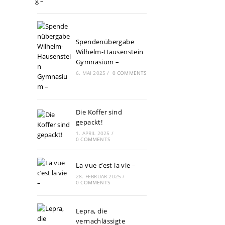
Spendenübergabe
Wilhelm-Hausenstein
Gymnasium –
6. MAI 2025
/
0 COMMENTS
Die Koffer sind
gepackt!
1. APRIL 2025
/
0 COMMENTS
La vue c’est la vie –
28. FEBRUAR 2025
/
0 COMMENTS
Lepra, die
vernachlässigte