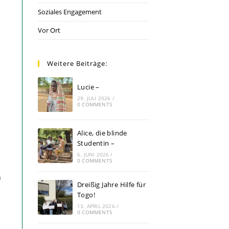
Soziales Engagement
Vor Ort
Weitere Beiträge:
Lucie –
29. JULI 2026
/
0 COMMENTS
Alice, die blinde
Studentin –
6. JUNI 2026
/
0 COMMENTS
n
Dreißig Jahre Hilfe für
Togo!
13. APRIL 2026
/
0 COMMENTS