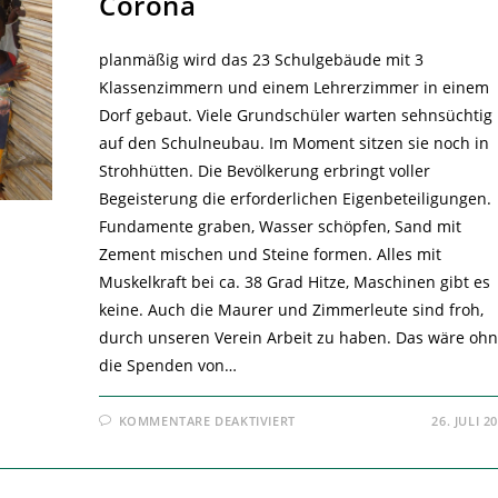
Corona
planmäßig wird das 23 Schulgebäude mit 3
Klassenzimmern und einem Lehrerzimmer in einem
Dorf gebaut. Viele Grundschüler warten sehnsüchtig
auf den Schulneubau. Im Moment sitzen sie noch in
Strohhütten. Die Bevölkerung erbringt voller
Begeisterung die erforderlichen Eigenbeteiligungen.
Fundamente graben, Wasser schöpfen, Sand mit
Zement mischen und Steine formen. Alles mit
Muskelkraft bei ca. 38 Grad Hitze, Maschinen gibt es
keine. Auch die Maurer und Zimmerleute sind froh,
durch unseren Verein Arbeit zu haben. Das wäre oh
die Spenden von…
FÜR
KOMMENTARE DEAKTIVIERT
26. JULI 2
KEINE
BEEINTRÄCHTIGUNG
DURCH
CORONA