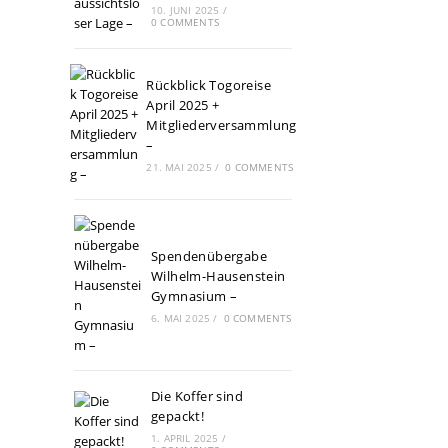
10. JUNI 2025
/
0 COMMENTS
Rückblick Togoreise
April 2025 +
Mitgliederversammlung
–
21. MAI 2025
/
0 COMMENTS
Spendenübergabe
Wilhelm-Hausenstein
Gymnasium –
6. MAI 2025
/
0 COMMENTS
Die Koffer sind
gepackt!
1. APRIL 2025
/