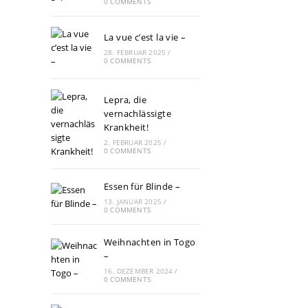
0 COMMENTS
La vue c’est la vie –
28. FEBRUAR 2025
/
0 COMMENTS
Lepra, die
vernachlässigte
Krankheit!
2. FEBRUAR 2025
/
0 COMMENTS
Essen für Blinde –
13. JANUAR 2025
/
0 COMMENTS
Weihnachten in Togo
–
16. DEZEMBER 2024
/
0 COMMENTS