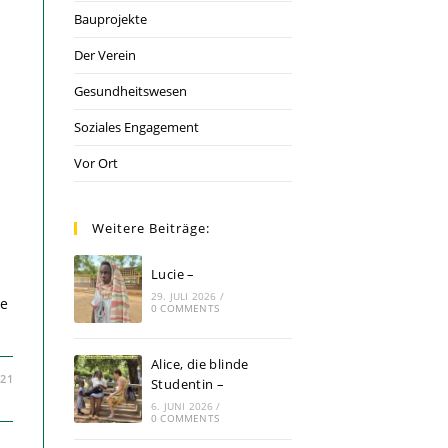
Bauprojekte
Der Verein
Gesundheitswesen
Soziales Engagement
Vor Ort
Weitere Beiträge:
Lucie –
29. JULI 2026
/
ne
0 COMMENTS
Alice, die blinde
021
Studentin –
6. JUNI 2026
/
0 COMMENTS