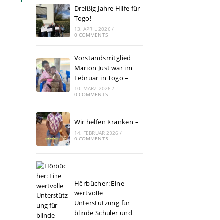
Dreißig Jahre Hilfe für
Togo!
13. APRIL 2026
/
0 COMMENTS
Vorstandsmitglied
Marion Just war im
Februar in Togo –
10. MÄRZ 2026
/
0 COMMENTS
Wir helfen Kranken –
14. FEBRUAR 2026
/
0 COMMENTS
Hörbücher: Eine
wertvolle
Unterstützung für
blinde Schüler und