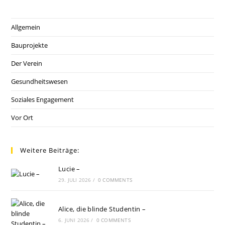
UM
HILFE
Allgemein
Bauprojekte
Der Verein
Gesundheitswesen
Soziales Engagement
Vor Ort
Weitere Beiträge:
Lucie –
29. JULI 2026
/
0 COMMENTS
Alice, die blinde Studentin –
6. JUNI 2026
/
0 COMMENTS