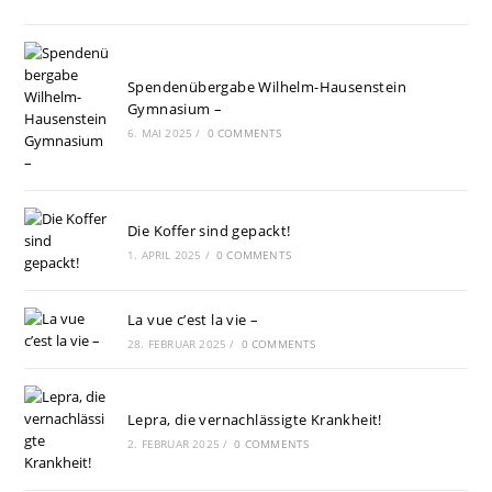
Spendenübergabe Wilhelm-Hausenstein
Gymnasium –
6. MAI 2025
/
0 COMMENTS
Die Koffer sind gepackt!
1. APRIL 2025
/
0 COMMENTS
La vue c’est la vie –
28. FEBRUAR 2025
/
0 COMMENTS
Lepra, die vernachlässigte Krankheit!
2. FEBRUAR 2025
/
0 COMMENTS