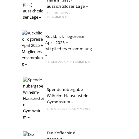
Hilfe in (fast)
aussichtsloser Lage –
10. JUNI 2025
/
0 COMMENTS
Rückblick Togoreise
April 2025 +
Mitgliederversammlung
–
21. MAI 2025
/
0 COMMENTS
Spendenübergabe
Wilhelm-Hausenstein
Gymnasium –
6. MAI 2025
/
0 COMMENTS
Die Koffer sind