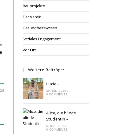
Bauprojekte
Der Verein
Gesundheitswesen
Soziales Engagement
en
Vor Ort
te
t
Weitere Beiträge:
Lucie –
026
29. JULI 2026
/
0 COMMENTS
Alice, die blinde
Studentin –
6. JUNI 2026
/
0 COMMENTS