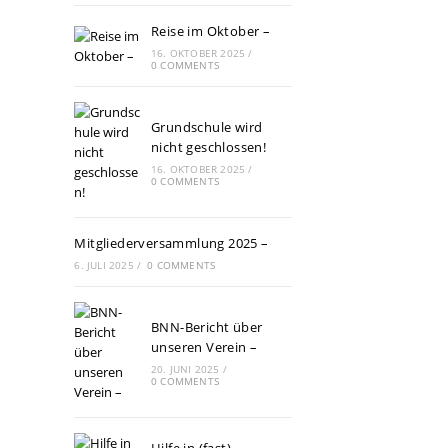
Reise im Oktober –
16. OKTOBER 2025
/
0 COMMENTS
Grundschule wird
nicht geschlossen!
16. OKTOBER 2025
/
0 COMMENTS
Mitgliederversammlung 2025 –
6. JULI 2025
/
0 COMMENTS
BNN-Bericht über
unseren Verein –
20. JUNI 2025
/
0 COMMENTS