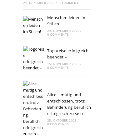
20. DEZEMBER 2025
/
0 COMMENTS
Menschen leiden im
Stillen!
29. NOVEMBER 2025
/
0 COMMENTS
Togoreise erfolgreich
beendet –
15. NOVEMBER 2025
/
0 COMMENTS
Alice – mutig und
entschlossen, trotz
Behinderung beruflich
erfolgreich zu sein –
25. OKTOBER 2025
/
0 COMMENTS