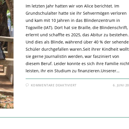
Im letzten Jahr hatten wir von Alice berichtet. Im
Grundschulalter hatte sie ihr Sehvermögen verloren
und kam mit 10 Jahren in das Blindenzentrum in
Togoville (IAT). Dort hat sie Braille, die Blindenschrift,
erlernt und schaffte es 2025, das Abitur zu bestehen.
Und dies als Blinde, während über 40 % der sehend
Schüler durchgefallen waren.Seit ihrer Kindheit woll
sie gerne Journalistin werden, war fasziniert von
diesem Beruf. Leider konnte es sich ihre Familie nich
leisten, ihr ein Studium zu finanzieren.Unserer…
FÜR
KOMMENTARE DEAKTIVIERT
6. JUNI 2
ALICE,
DIE
BLINDE
STUDENTIN
–