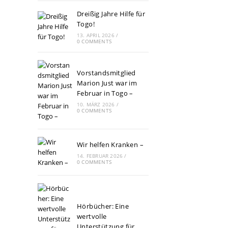
Dreißig Jahre Hilfe für
Togo!
13. APRIL 2026
/
0 COMMENTS
Vorstandsmitglied
Marion Just war im
Februar in Togo –
10. MÄRZ 2026
/
0 COMMENTS
Wir helfen Kranken –
14. FEBRUAR 2026
/
0 COMMENTS
Hörbücher: Eine
wertvolle
Unterstützung für