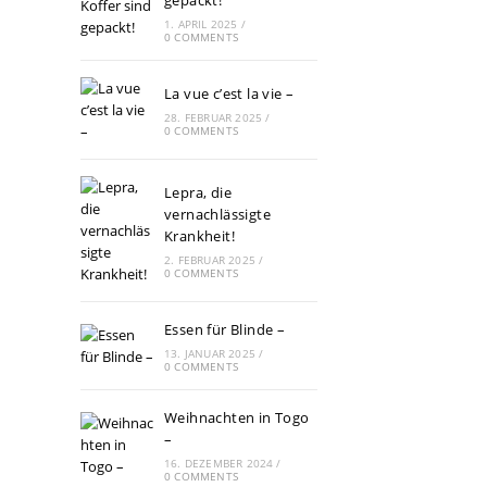
gepackt!
1. APRIL 2025
/
0 COMMENTS
La vue c’est la vie –
28. FEBRUAR 2025
/
0 COMMENTS
Lepra, die
vernachlässigte
Krankheit!
2. FEBRUAR 2025
/
0 COMMENTS
Essen für Blinde –
13. JANUAR 2025
/
0 COMMENTS
Weihnachten in Togo
–
16. DEZEMBER 2024
/
0 COMMENTS