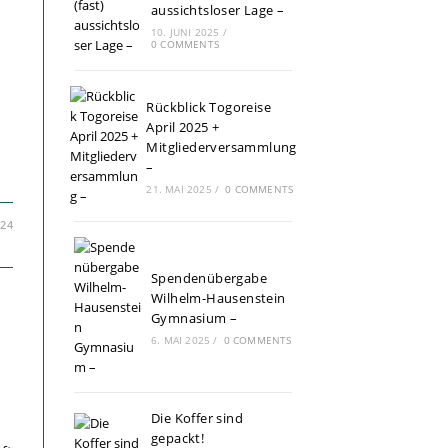
aussichtsloser Lage –
10. JUNI 2025
/
0 COMMENTS
Rückblick Togoreise
April 2025 +
Mitgliederversammlung
–
21. MAI 2025
/
0 COMMENTS
24
Spendenübergabe
Wilhelm-Hausenstein
Gymnasium –
r
6. MAI 2025
/
0 COMMENTS
Die Koffer sind
gepackt!