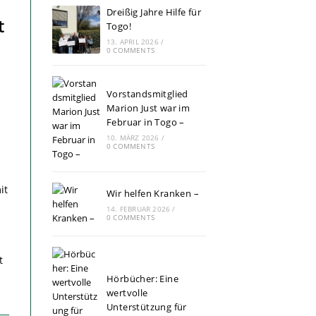
Dreißig Jahre Hilfe für
t
Togo!
13. APRIL 2026
/
0 COMMENTS
Vorstandsmitglied
Marion Just war im
Februar in Togo –
10. MÄRZ 2026
/
0 COMMENTS
it
Wir helfen Kranken –
14. FEBRUAR 2026
/
0 COMMENTS
t
Hörbücher: Eine
wertvolle
Unterstützung für