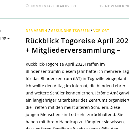
FÜR
KOMMENTARE DEAKTIVIERT
15. NOVEMBER 20
TOGOREISE
ERFOLGREICH
BEENDET
–
DER VEREIN
/
GESUNDHEITSWESEN
/
VOR ORT
Rückblick Togoreise April 20
+ Mitgliederversammlung –
Rückblick-Togoreise April 2025Treffen im
BlindenzentrumIn diesem Jahr hatte ich mehrere Ta
für das Blindenzentrum (IAT) in Togoville eingeplant.
Ich wollte den Alltag im Internat, die blinden Lehrer
und weitere Schüler kennenlernen. Jérôme Améganvi
ein langjähriger Mitarbeiter des Zentrums organisier
die Treffen mit den meist älteren Schülern.Diese
jungen Menschen sind oft sehr zurückhaltend. Sie
haben mit ihrem Handicap zu kämpfen; sie wissen,
dass es ihren Familien oft sehr schwer fällt, den