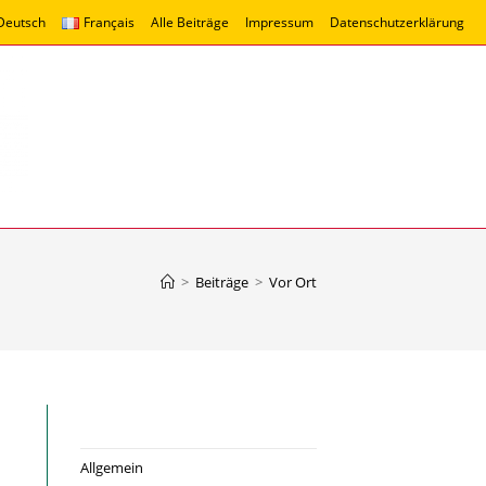
Deutsch
Français
Alle Beiträge
Impressum
Datenschutzerklärung
>
Beiträge
>
Vor Ort
Allgemein