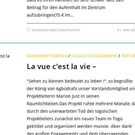
Beitrag für den Aufenthalt im Zentrum
aufzubringen(75 € im…
FÜR
KOMMENTARE DEAKTIVIERT
21. MAI 2
RÜCKBLICK
TOGOREISE
APRIL
2025
+
MITGLIEDERVERSAMMLU
GESUNDHEITSWESEN
/
SOZIALES ENGAGEMENT
/
VOR O
–
La vue c’est la vie –
"Sehen zu können bedeutet zu leben !", so begrüßte
der König von Agbodrafo unser Vorstandsmitglied u
Projektleiterin Marion Just in seinen
Räumlichkeiten.Das Projekt ruhte mehrere Monate, d
durch den unerwarteten Tod des togoischen
Projektleiters zunächst ein neues Team in Togo
gebildet und organisiert werden musste. Aber dank
des großen Engagements und dem überragenden