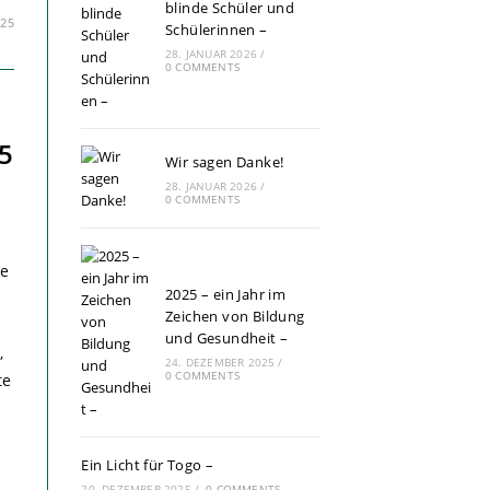
blinde Schüler und
25
Schülerinnen –
28. JANUAR 2026
/
0 COMMENTS
25
Wir sagen Danke!
28. JANUAR 2026
/
0 COMMENTS
ge
2025 – ein Jahr im
Zeichen von Bildung
und Gesundheit –
,
24. DEZEMBER 2025
/
0 COMMENTS
te
Ein Licht für Togo –
20. DEZEMBER 2025
/
0 COMMENTS