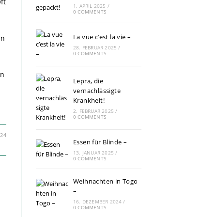
ft
1. APRIL 2025
/
0 COMMENTS
La vue c’est la vie –
en
28. FEBRUAR 2025
/
0 COMMENTS
rn
Lepra, die
vernachlässigte
Krankheit!
2. FEBRUAR 2025
/
0 COMMENTS
024
Essen für Blinde –
13. JANUAR 2025
/
0 COMMENTS
Weihnachten in Togo
–
16. DEZEMBER 2024
/
0 COMMENTS