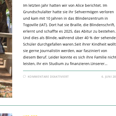
Im letzten Jahr hatten wir von Alice berichtet. Im
Grundschulalter hatte sie ihr Sehvermögen verloren
und kam mit 10 Jahren in das Blindenzentrum in
Togoville (IAT). Dort hat sie Braille, die Blindenschrift,
erlernt und schaffte es 2025, das Abitur zu bestehen.
Und dies als Blinde, während über 40 % der sehend
Schüler durchgefallen waren.Seit ihrer Kindheit woll
sie gerne Journalistin werden, war fasziniert von
diesem Beruf. Leider konnte es sich ihre Familie nich
leisten, ihr ein Studium zu finanzieren.Unserer…
FÜR
KOMMENTARE DEAKTIVIERT
6. JUNI 2
ALICE,
DIE
BLINDE
STUDENTIN
–