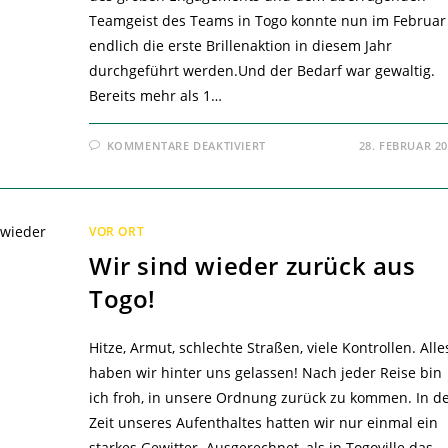
Teamgeist des Teams in Togo konnte nun im Februar
endlich die erste Brillenaktion in diesem Jahr
durchgeführt werden.Und der Bedarf war gewaltig.
Bereits mehr als 1…
FÜR
KOMMENTARE DEAKTIVIERT
28. FEBRUAR 2
LA
VUE
C’EST
LA
VIE
–
VOR ORT
Wir sind wieder zurück aus
Togo!
Hitze, Armut, schlechte Straßen, viele Kontrollen. Alle
haben wir hinter uns gelassen! Nach jeder Reise bin
ich froh, in unsere Ordnung zurück zu kommen. In d
Zeit unseres Aufenthaltes hatten wir nur einmal ein
starkes Gewitter. Ausgerechnet, als in Togoville das