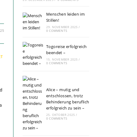
Menschen leiden im
Stillen!
29. NOVEMBER 2025
/
025
0 COMMENTS
Togoreise erfolgreich
beendet –
NG
RT
15. NOVEMBER 2025
/
0 COMMENTS
nd
Alice – mutig und
entschlossen, trotz
Behinderung beruflich
a
erfolgreich zu sein –
25. OKTOBER 2025
/
0 COMMENTS