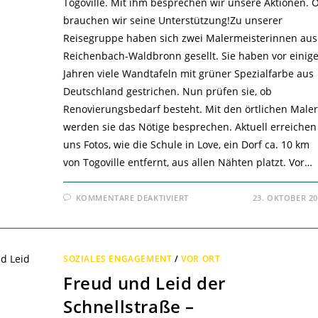
Togoville. Mit ihm besprechen wir unsere Aktionen. O
brauchen wir seine Unterstützung!Zu unserer
Reisegruppe haben sich zwei Malermeisterinnen aus
Reichenbach-Waldbronn gesellt. Sie haben vor einig
Jahren viele Wandtafeln mit grüner Spezialfarbe aus
Deutschland gestrichen. Nun prüfen sie, ob
Renovierungsbedarf besteht. Mit den örtlichen Male
werden sie das Nötige besprechen. Aktuell erreichen
uns Fotos, wie die Schule in Love, ein Dorf ca. 10 km
von Togoville entfernt, aus allen Nähten platzt. Vor…
FÜR
KOMMENTARE DEAKTIVIERT
23. OKTOBER 2
UNSERE
TOGOREISE
RÜCKT
NÄHER
–
SOZIALES ENGAGEMENT
/
VOR ORT
Freud und Leid der
Schnellstraße –