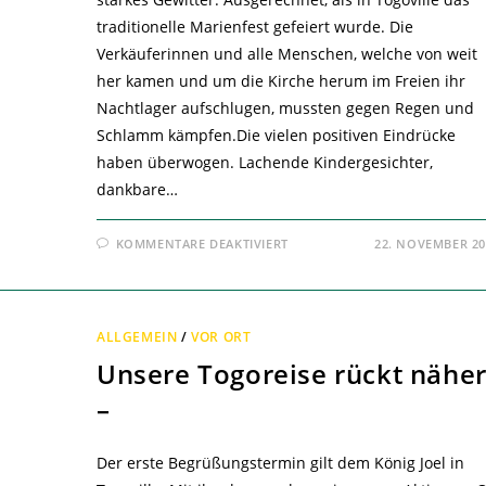
traditionelle Marienfest gefeiert wurde. Die
Verkäuferinnen und alle Menschen, welche von weit
her kamen und um die Kirche herum im Freien ihr
Nachtlager aufschlugen, mussten gegen Regen und
Schlamm kämpfen.Die vielen positiven Eindrücke
haben überwogen. Lachende Kindergesichter,
dankbare…
FÜR
KOMMENTARE DEAKTIVIERT
22. NOVEMBER 20
WIR
SIND
WIEDER
ZURÜCK
AUS
TOGO!
ALLGEMEIN
/
VOR ORT
Unsere Togoreise rückt nähe
–
Der erste Begrüßungstermin gilt dem König Joel in