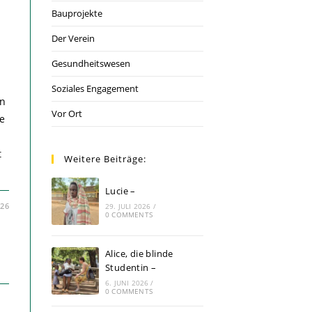
Bauprojekte
Der Verein
Gesundheitswesen
Soziales Engagement
en
Vor Ort
te
t
Weitere Beiträge:
Lucie –
026
29. JULI 2026
/
0 COMMENTS
Alice, die blinde
Studentin –
6. JUNI 2026
/
0 COMMENTS