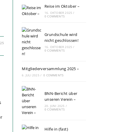
Reise im Oktober –
16. OKTOBER 2025
/
0 COMMENTS
Grundschule wird
nicht geschlossen!
025
16. OKTOBER 2025
/
0 COMMENTS
Mitgliederversammlung 2025 –
6. JULI 2025
/
0 COMMENTS
BNN-Bericht über
unseren Verein –
s
20. JUNI 2025
/
0 COMMENTS
er
Hilfe in (fast)