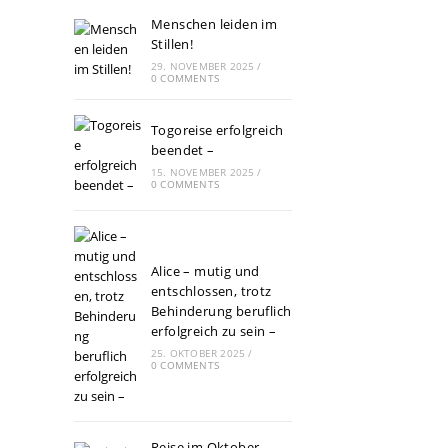
Menschen leiden im
Stillen!
29. NOVEMBER 2025
/
0 COMMENTS
Togoreise erfolgreich
beendet –
15. NOVEMBER 2025
/
0 COMMENTS
Alice – mutig und
entschlossen, trotz
Behinderung beruflich
erfolgreich zu sein –
25. OKTOBER 2025
/
0 COMMENTS
Reise im Oktober –