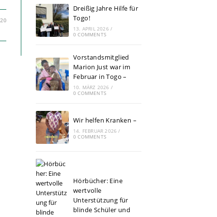
Dreißig Jahre Hilfe für
Togo!
020
13. APRIL 2026
/
0 COMMENTS
Vorstandsmitglied
Marion Just war im
Februar in Togo –
10. MÄRZ 2026
/
0 COMMENTS
Wir helfen Kranken –
14. FEBRUAR 2026
/
0 COMMENTS
Hörbücher: Eine
wertvolle
Unterstützung für
blinde Schüler und