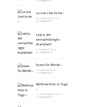
0 COMMENTS
La vue c’est la vie –
28. FEBRUAR 2025
/
0 COMMENTS
Lepra, die
vernachlässigte
Krankheit!
2. FEBRUAR 2025
/
0 COMMENTS
Essen für Blinde –
13. JANUAR 2025
/
0 COMMENTS
Weihnachten in Togo
–
16. DEZEMBER 2024
/
0 COMMENTS