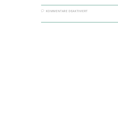
FÜR
KOMMENTARE DEAKTIVIERT
SOFORTHILFE
GEGEN
CORONA