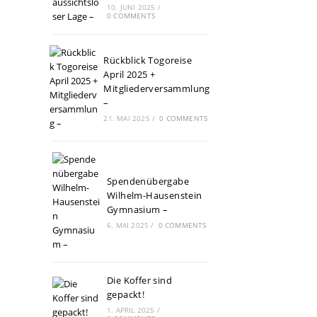
10. JUNI 2025
/
0 COMMENTS
Rückblick Togoreise
April 2025 +
Mitgliederversammlung
–
21. MAI 2025
/
0 COMMENTS
Spendenübergabe
Wilhelm-Hausenstein
Gymnasium –
6. MAI 2025
/
0 COMMENTS
Die Koffer sind
gepackt!
1. APRIL 2025
/