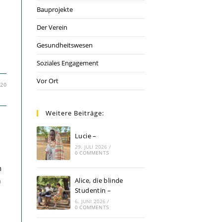
Bauprojekte
Der Verein
Gesundheitswesen
Soziales Engagement
Vor Ort
020
Weitere Beiträge:
Lucie –
29. JULI 2026
/
0 COMMENTS
m
n
Alice, die blinde
Studentin –
6. JUNI 2026
/
0 COMMENTS