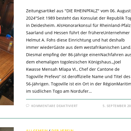
Zeitungsartikel aus "DIE RHEINPFALZ" vom 06. August
2024"Seit 1989 besteht das Konsulat der Republik To
in Deidesheim. AlsHonorarkonsul für Rheinland-Pfalz
Saarland und Hessen führt der frühereUnternehmer
Helmut A. Fohs diese Einrichtung und hat deshalb
immer wiederGäste aus dem westafrikanischen Land
Diesmal empfing der 86-Jährige einenNachfahren au
dem ehemaligen togolesischen Königshaus.„Joel
Kwasse Mensah Mlapa VI., Chef der Cantone de
Togoville Prefevo“ ist deroffizielle Name und Titel des
56-Jährigen. Togoville ist ein Ort in der RégionMariti
im südlichen Togo am Nordufer…
FÜR
KOMMENTARE DEAKTIVIERT
5. SEPTEMBER 2
PARTNERSCHAFT
MIT
DEIDESHEIM?
ALLGEMEIN
/
DER VEREIN