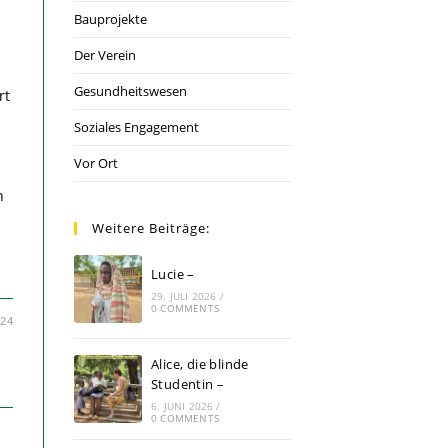
Bauprojekte
Der Verein
Gesundheitswesen
rt
Soziales Engagement
Vor Ort
n
n
Weitere Beiträge:
Lucie –
29. JULI 2026
/
0 COMMENTS
024
Alice, die blinde
Studentin –
6. JUNI 2026
/
0 COMMENTS