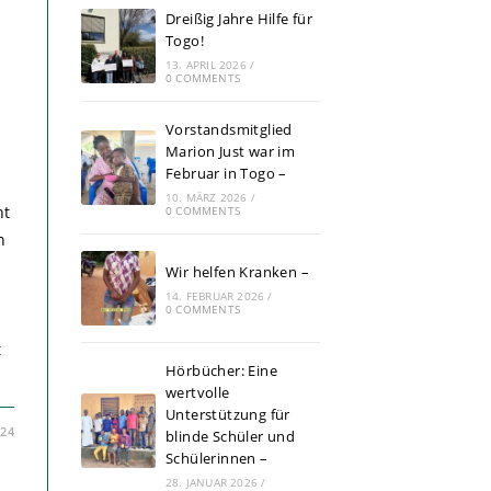
Dreißig Jahre Hilfe für
Togo!
13. APRIL 2026
/
0 COMMENTS
Vorstandsmitglied
Marion Just war im
Februar in Togo –
10. MÄRZ 2026
/
ht
0 COMMENTS
n
Wir helfen Kranken –
14. FEBRUAR 2026
/
0 COMMENTS
t
Hörbücher: Eine
.
wertvolle
Unterstützung für
024
blinde Schüler und
Schülerinnen –
28. JANUAR 2026
/