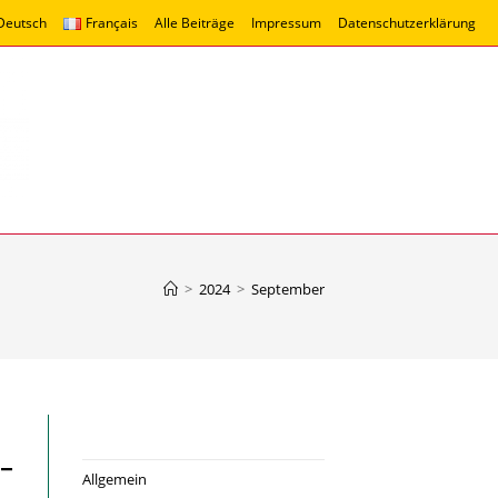
Deutsch
Français
Alle Beiträge
Impressum
Datenschutzerklärung
>
2024
>
September
 –
Allgemein