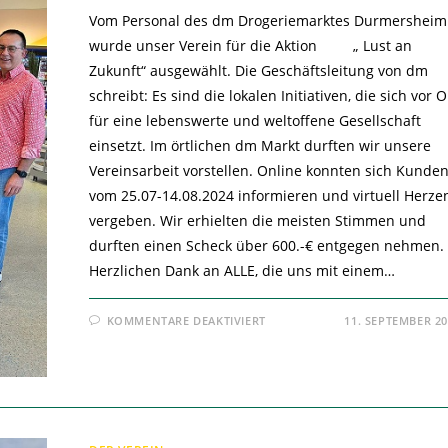
Vom Personal des dm Drogeriemarktes Durmersheim
wurde unser Verein für die Aktion „ Lust an
Zukunft“ ausgewählt. Die Geschäftsleitung von dm
schreibt: Es sind die lokalen Initiativen, die sich vor O
für eine lebenswerte und weltoffene Gesellschaft
einsetzt. Im örtlichen dm Markt durften wir unsere
Vereinsarbeit vorstellen. Online konnten sich Kunde
vom 25.07-14.08.2024 informieren und virtuell Herze
vergeben. Wir erhielten die meisten Stimmen und
durften einen Scheck über 600.-€ entgegen nehmen.
Herzlichen Dank an ALLE, die uns mit einem…
FÜR
KOMMENTARE DEAKTIVIERT
11. SEPTEMBER 2
LUST
AN
ZUKUNFT-
DM
INITIATIVE
–