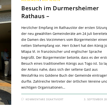
Besuch im Durmersheimer
Rathaus –
Herzlicher Empfang im RathausVor der ersten Sitzun
der neu gewählten Gemeinderäte am 24 Juli bereitet
die Damen des Vorzimmers vom Bürgermeister eine
netten Stehempfang vor. Herr Eckert hat den König Jo
Mlapa VI. in französischer und englischer Sprache
begrüßt. Der Bürgermeister betonte, dass es der erst
Besuch eines traditionellen Königs aus Togo ist. So la
der Anlass nahe, dass sich der seltene Gast aus
Westafrika ins Goldene Buch der Gemeinde eintrage
durfte. Zahlreiche Vertreter der örtlichen Vereine un
wichtigen Organisationen…
FÜR
KOMMENTARE DEAKTIVIERT
3. SEPTEMBER 2
BESUCH
IM