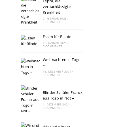
Lepra, die
vernachlässigte
Krankheit!
2. FEBRUAR 2025
/
0 COMMENTS
Essen für Blinde –
13. JANUAR 2025
/
0 COMMENTS
Weihnachten in Togo
–
16. DEZEMBER 2024
/
0 COMMENTS
Blinder Schüler Franck
aus Togo in Not –
4. DEZEMBER 2024
/
0 COMMENTS
Wir sind wieder