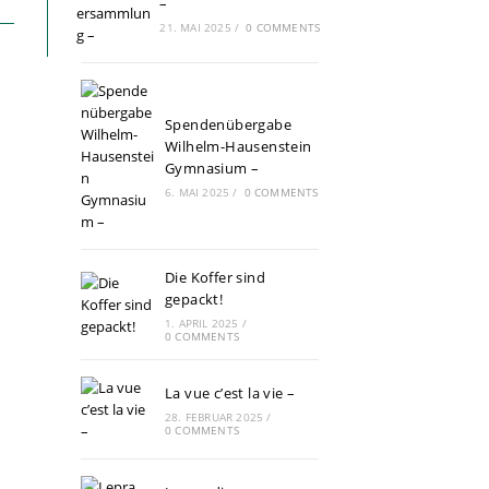
–
21. MAI 2025
/
0 COMMENTS
Spendenübergabe
Wilhelm-Hausenstein
Gymnasium –
6. MAI 2025
/
0 COMMENTS
Die Koffer sind
gepackt!
1. APRIL 2025
/
0 COMMENTS
La vue c’est la vie –
28. FEBRUAR 2025
/
0 COMMENTS