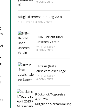
0 COMMENTS
Mitgliederversammlung 2025 –
6. JULI 2025
/
0 COMMENTS
g
en
BNN-Bericht über
n
unseren Verein –
el
20. JUNI 2025
/
0 COMMENTS
e
g
Hilfe in (fast)
aussichtsloser Lage –
n
10. JUNI 2025
/
0 COMMENTS
d
Rückblick Togoreise
April 2025 +
024
Mitgliederversammlung