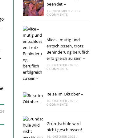
beendet –
15. NOVEMBER 2025
/
0 COMMENTS
go
,
Alice – mutig und
entschlossen, trotz
.
Behinderung beruflich
s
erfolgreich zu sein –
25. OKTOBER 2025
/
0 COMMENTS
me
Reise im Oktober –
16. OKTOBER 2025
/
0 COMMENTS
024
Grundschule wird
nicht geschlossen!
16. OKTOBER 2025
/