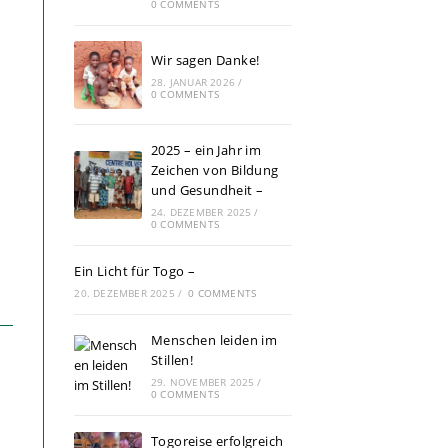
0 COMMENTS
Wir sagen Danke!
28. JANUAR 2026
/
0 COMMENTS
2025 – ein Jahr im
Zeichen von Bildung
und Gesundheit –
24. DEZEMBER 2025
/
0 COMMENTS
Ein Licht für Togo –
20. DEZEMBER 2025
/
0 COMMENTS
Menschen leiden im
Stillen!
29. NOVEMBER 2025
/
0 COMMENTS
Togoreise erfolgreich