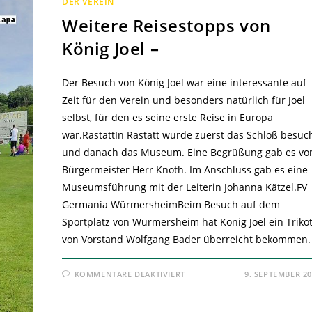
DER VEREIN
Weitere Reisestopps von
König Joel –
Der Besuch von König Joel war eine interessante auf
Zeit für den Verein und besonders natürlich für Joel
selbst, für den es seine erste Reise in Europa
war.RastattIn Rastatt wurde zuerst das Schloß besuc
und danach das Museum. Eine Begrüßung gab es vo
Bürgermeister Herr Knoth. Im Anschluss gab es eine
Museumsführung mit der Leiterin Johanna Kätzel.FV
Germania WürmersheimBeim Besuch auf dem
Sportplatz von Würmersheim hat König Joel ein Triko
von Vorstand Wolfgang Bader überreicht bekommen
FÜR
KOMMENTARE DEAKTIVIERT
9. SEPTEMBER 2
WEITERE
REISESTOPPS
VON
KÖNIG