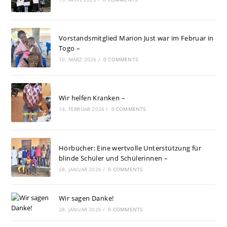
Vorstandsmitglied Marion Just war im Februar in
Togo –
10. MÄRZ 2026
/
0 COMMENTS
Wir helfen Kranken –
14. FEBRUAR 2026
/
0 COMMENTS
Hörbücher: Eine wertvolle Unterstützung für
blinde Schüler und Schülerinnen –
28. JANUAR 2026
/
0 COMMENTS
Wir sagen Danke!
28. JANUAR 2026
/
0 COMMENTS