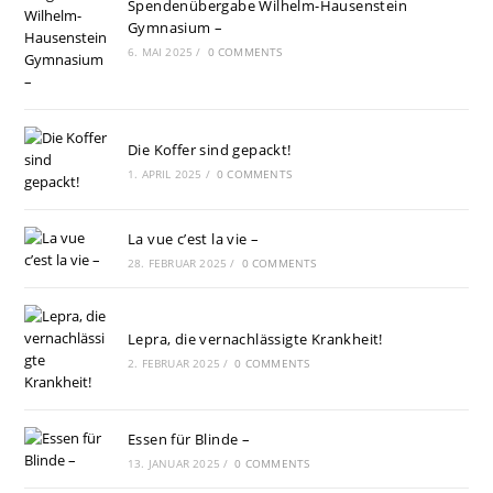
Spendenübergabe Wilhelm-Hausenstein
Gymnasium –
6. MAI 2025
/
0 COMMENTS
Die Koffer sind gepackt!
1. APRIL 2025
/
0 COMMENTS
La vue c’est la vie –
28. FEBRUAR 2025
/
0 COMMENTS
Lepra, die vernachlässigte Krankheit!
2. FEBRUAR 2025
/
0 COMMENTS
Essen für Blinde –
13. JANUAR 2025
/
0 COMMENTS