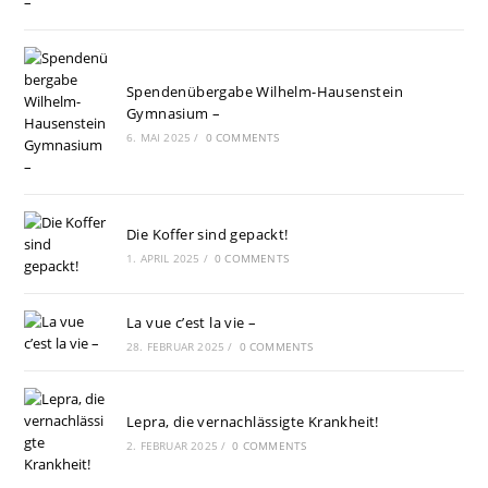
Spendenübergabe Wilhelm-Hausenstein
Gymnasium –
6. MAI 2025
/
0 COMMENTS
Die Koffer sind gepackt!
1. APRIL 2025
/
0 COMMENTS
La vue c’est la vie –
28. FEBRUAR 2025
/
0 COMMENTS
Lepra, die vernachlässigte Krankheit!
2. FEBRUAR 2025
/
0 COMMENTS