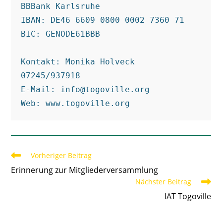
BBBank Karlsruhe

IBAN: DE46 6609 0800 0002 7360 71 

BIC: GENODE61BBB

Kontakt: Monika Holveck 

07245/937918

E-Mail: info@togoville.org

Web: www.togoville.org
Weitere
Vorheriger Beitrag
Artikel
Erinnerung zur Mitgliederversammlung
ansehen
Nächster Beitrag
IAT Togoville