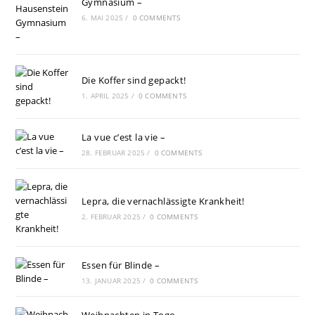
Gymnasium –
6. MAI 2025
/
0 COMMENTS
Die Koffer sind gepackt!
1. APRIL 2025
/
0 COMMENTS
La vue c’est la vie –
28. FEBRUAR 2025
/
0 COMMENTS
Lepra, die vernachlässigte Krankheit!
2. FEBRUAR 2025
/
0 COMMENTS
Essen für Blinde –
13. JANUAR 2025
/
0 COMMENTS