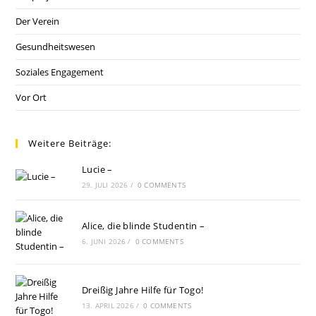
Der Verein
Gesundheitswesen
Soziales Engagement
Vor Ort
Weitere Beiträge:
Lucie –
29. JULI 2026
/
0 COMMENTS
Alice, die blinde Studentin –
6. JUNI 2026
/
0 COMMENTS
Dreißig Jahre Hilfe für Togo!
13. APRIL 2026
/
0 COMMENTS